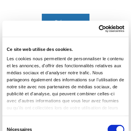
Créer mon
plan 3D
Gratuit
Ce site web utilise des cookies.
Les cookies nous permettent de personnaliser le contenu
et les annonces, d'offrir des fonctionnalités relatives aux
médias sociaux et d'analyser notre trafic. Nous
partageons également des informations sur l'utilisation de
notre site avec nos partenaires de médias sociaux, de
Une simulation en 3 étapes
publicité et d'analyse, qui peuvent combiner celles-ci
avec d'autres informations que vous leur avez fournies
Déposer la photo de votre pièce
ou qu'ils ont collectées lors de votre utilisation de leurs
services.
Découvrez la pièce de votre choix en prenant une
Sélection
photo et en la chargeant dans le simulateur. Vous avez
Nécessaires
du