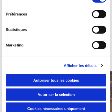
également la possibilité de l'une des pièces de
consentement
démonstration si vous le désirez
Préférences
Tester les produits présent dans la pièce
Explorer les articles qui vous interessent dans la pièce
Statistiques
de votre choix en les posant sur le sol et le mur jusqu'à
ce que vous trouviez le résultat idéal.
Marketing
Tester les produits présent dans la pièce
Une fois convaincu de votre décision. Inscrivez votre
choix dans votre panier et passer votre commande.
Afficher les détails
Autoriser tous les cookies
Autoriser la sélection
Cookies nécessaires uniquement